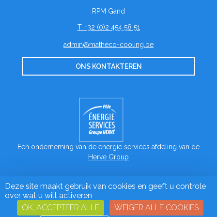
RPM Gand
T. +32 (0)2 454 58 51
admin@matheco-cooling.be
ONS KONTAKTEREN
Een onderneming van de energie services afdeling van de
Herve Group
Deze site maakt gebruik van cookies en geeft u controle
Matheco 2026
over wat u wilt activeren
Algemene voorwaarden van mathec
Plan website
OK, ACCEPTEER ALLE
WEIGER ALLE COOKIES
En poursuivant votre navigation sur ce site, vous acceptez
Juridische vermeldingen