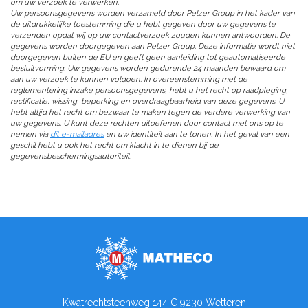
om uw verzoek te verwerken.
Uw persoonsgegevens worden verzameld door Pelzer Group in het kader van
de uitdrukkelijke toestemming die u hebt gegeven door uw gegevens te
verzenden opdat wij op uw contactverzoek zouden kunnen antwoorden. De
gegevens worden doorgegeven aan Pelzer Group. Deze informatie wordt niet
doorgegeven buiten de EU en geeft geen aanleiding tot geautomatiseerde
besluitvorming. Uw gegevens worden gedurende 24 maanden bewaard om
aan uw verzoek te kunnen voldoen. In overeenstemming met de
reglementering inzake persoonsgegevens, hebt u het recht op raadpleging,
rectificatie, wissing, beperking en overdraagbaarheid van deze gegevens. U
hebt altijd het recht om bezwaar te maken tegen de verdere verwerking van
uw gegevens. U kunt deze rechten uitoefenen door contact met ons op te
nemen via
dit e-mailadres
en uw identiteit aan te tonen. In het geval van een
geschil hebt u ook het recht om klacht in te dienen bij de
gegevensbeschermingsautoriteit.
Kwatrechtsteenweg 144 C 9230 Wetteren