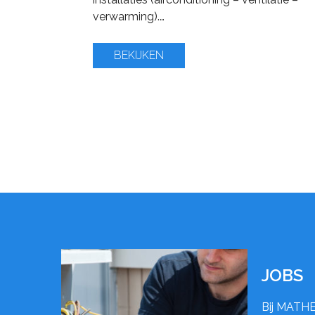
verwarming).…
BEKIJKEN
JOBS
Bij MATHE