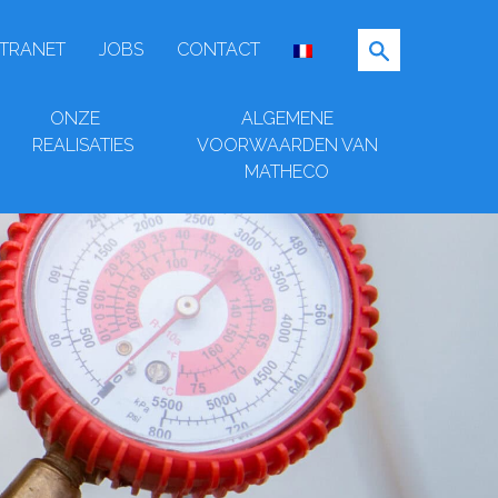
TRANET
JOBS
CONTACT
ONZE
ALGEMENE
REALISATIES
VOORWAARDEN VAN
ZOEKEN
MATHECO
 ONTWERP
 INSTALLATIE
 VERKOOP