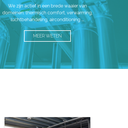
We zijn actief in een brede waaier van
domeinen: thermisch comfort, verwarming,
luchtbehandeling, airconditioning ...
MEER WETEN