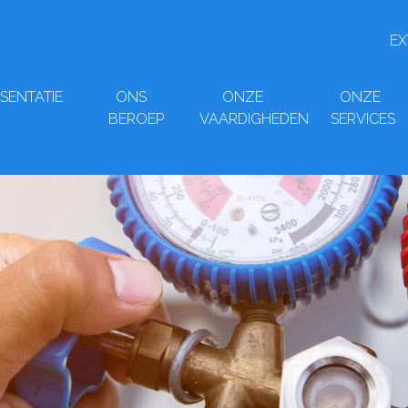
EX
SENTATIE
ONS
ONZE
ONZE
BEROEP
VAARDIGHEDEN
SERVICES
ZIJN WE?
INDUSTRIËLE &
ONZE STERKE PUNTEN
STUDIE EN
COMMERCIËLE KOELING
 ONDERNEMING VAN DE
GOEDKEURINGEN EN
FABRICAGE &
EP HERVÉ
VERWARMING – VENTILATIE
CERTIFICATEN
SERVICE NA
– AIRCONDITIONING | HVAC