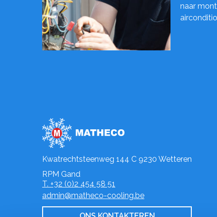
naar monte
airconditi
Kwatrechtsteenweg 144 C 9230 Wetteren
RPM Gand
T. +32 (0)2 454 58 51
admin@matheco-cooling.be
ONS KONTAKTEREN